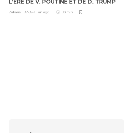
L’ÈRE DE V. POUTINE ET DE D. TRUMP
Zakaria HANAFI
,
1 an ago
30 min