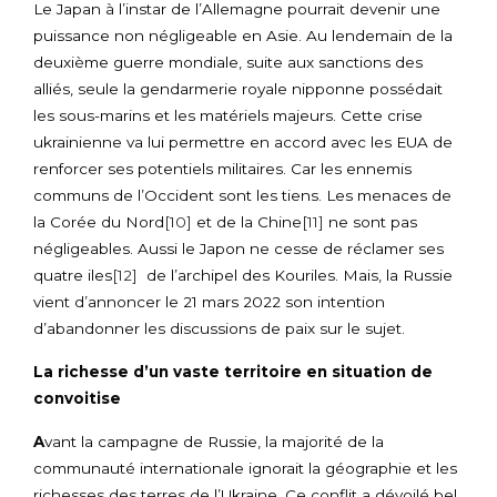
Le Japan à l’instar de l’Allemagne pourrait devenir une
puissance non négligeable en Asie. Au lendemain de la
deuxième guerre mondiale, suite aux sanctions des
alliés, seule la gendarmerie royale nipponne possédait
les sous-marins et les matériels majeurs. Cette crise
ukrainienne va lui permettre en accord avec les EUA de
renforcer ses potentiels militaires. Car les ennemis
communs de l’Occident sont les tiens. Les menaces de
la Corée du Nord
[10]
et de la Chine
[11]
ne sont pas
négligeables. Aussi le Japon ne cesse de réclamer ses
quatre iles
[12]
de l’archipel des Kouriles. Mais, la Russie
vient d’annoncer le 21 mars 2022 son intention
d’abandonner les discussions de paix sur le sujet.
La richesse d’un vaste territoire en situation de
convoitise
A
vant la campagne de Russie, la majorité de la
communauté internationale ignorait la géographie et les
richesses des terres de l’Ukraine. Ce conflit a dévoilé bel