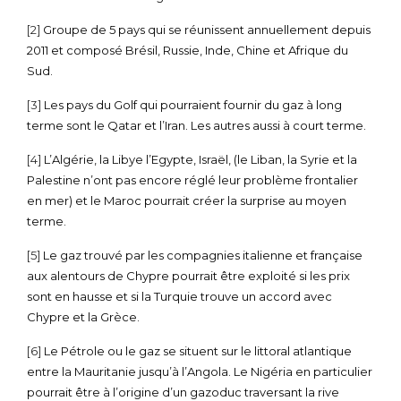
[2]
Groupe de 5 pays qui se réunissent annuellement depuis
2011 et composé Brésil, Russie, Inde, Chine et Afrique du
Sud.
[3]
Les pays du Golf qui pourraient fournir du gaz à long
terme sont le Qatar et l’Iran. Les autres aussi à court terme.
[4]
L’Algérie, la Libye l’Egypte, Israël, (le Liban, la Syrie et la
Palestine n’ont pas encore réglé leur problème frontalier
en mer) et le Maroc pourrait créer la surprise au moyen
terme.
[5]
Le gaz trouvé par les compagnies italienne et française
aux alentours de Chypre pourrait être exploité si les prix
sont en hausse et si la Turquie trouve un accord avec
Chypre et la Grèce.
[6]
Le Pétrole ou le gaz se situent sur le littoral atlantique
entre la Mauritanie jusqu’à l’Angola. Le Nigéria en particulier
pourrait être à l’origine d’un gazoduc traversant la rive