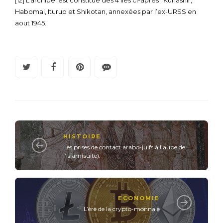
Habomai, Iturup et Shikotan, annexées par l’ex-URSS en
aout 1945.
HISTOIRE
Les prises de contact arabo-juifs à l’aube de
l’Islam(suite).
ECONOMIE
L’ère de la crypto-monnaie