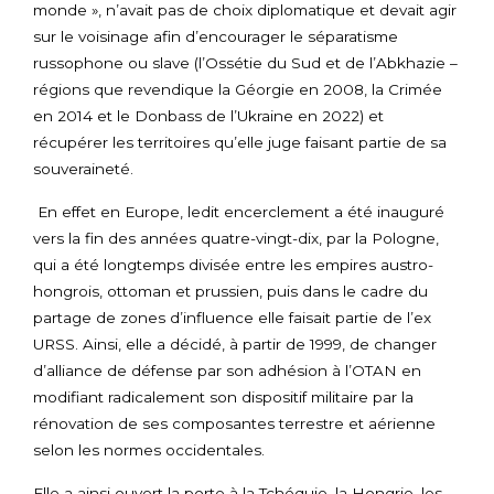
monde », n’avait pas de choix diplomatique et devait agir
sur le voisinage afin d’encourager le séparatisme
russophone ou slave (l’Ossétie du Sud et de l’Abkhazie –
régions que revendique la Géorgie en 2008, la Crimée
en 2014 et le Donbass de l’Ukraine en 2022) et
récupérer les territoires qu’elle juge faisant partie de sa
souveraineté.
En effet en Europe, ledit encerclement a été inauguré
vers la fin des années quatre-vingt-dix, par la Pologne,
qui a été longtemps divisée entre les empires austro-
hongrois, ottoman et prussien, puis dans le cadre du
partage de zones d’influence elle faisait partie de l’ex
URSS. Ainsi, elle a décidé, à partir de 1999, de changer
d’alliance de défense par son adhésion à l’OTAN en
modifiant radicalement son dispositif militaire par la
rénovation de ses composantes terrestre et aérienne
selon les normes occidentales.
Elle a ainsi ouvert la porte à la Tchéquie, la Hongrie, les