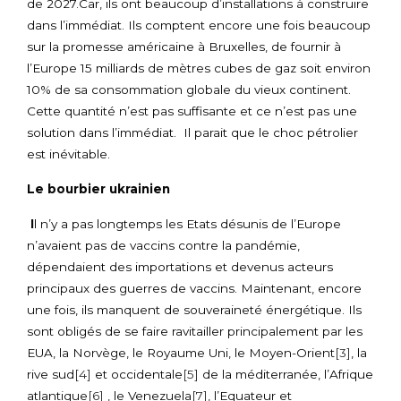
de 2027.Car, ils ont beaucoup d’installations à construire
dans l’immédiat. Ils comptent encore une fois beaucoup
sur la promesse américaine à Bruxelles, de fournir à
l’Europe 15 milliards de mètres cubes de gaz soit environ
10% de sa consommation globale du vieux continent.
Cette quantité n’est pas suffisante et ce n’est pas une
solution dans l’immédiat. Il parait que le choc pétrolier
est inévitable.
Le bourbier ukrainien
I
l n’y a pas longtemps les Etats désunis de l’Europe
n’avaient pas de vaccins contre la pandémie,
dépendaient des importations et devenus acteurs
principaux des guerres de vaccins. Maintenant, encore
une fois, ils manquent de souveraineté énergétique. Ils
sont obligés de se faire ravitailler principalement par les
EUA, la Norvège, le Royaume Uni, le Moyen-Orient
[3]
, la
rive sud
[4]
et occidentale
[5]
de la méditerranée, l’Afrique
atlantique
[6]
, le Venezuela
[7]
, l’Equateur et