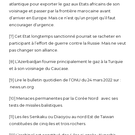
atlantique pour exporter le gaz aux Etats africains de son
voisinage et passer par la frontière marocaine avant
d’arriver en Europe. Mais ce n’est qu’un projet qu’il faut
encourager d’urgence.
[7]
Cet Etat longtemps sanctionné pourrait se racheter en
participant à l’effort de guerre contre la Russie. Mais ne veut
pas changer son alliance.
[8]
L’Azerbaïdjan fournie principalement le gaz à la Turquie
et à son voisinage du Caucase.
[9]
Lire le bulletin quotidien de l’ONU du 24 mars 2022 sur :
news.un.org
[10]
Menaces permanentes par la Corée Nord avec ses
tests de missiles balistiques.
[11]
Les iles Senkaku ou Diaoyou au nord Est de Taiwan
constituées de cinq iles et trois rochers.
[12]
L’archipel est constitué des 4 iles ci-après : Kunashir,