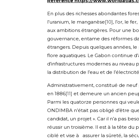
Référence https://www.worldatlas.
En plus des richesses abondantes fores
l’uranium, le manganèse
[10]
, l’or, le 
aux ambitions étrangères. Pour une bo
gouvernance, entame des réformes dans
étrangers. Depuis quelques années, le pa
flore aquatiques. Le Gabon continue d’a
d’infrastructures modernes au niveau por
la distribution de l’eau et de l’électric
Administrativement, constitué de neuf p
en 1886
[11]
et demeure un ancien peuple
Parmi les quatorze personnes qui veul
ONDIMBA n’était pas obligé d’être quest
candidat, un projet ». Car il n’a pas be
réussir un troisième. Il est à la tête 
ciblé et vise à assurer la sûreté, la s