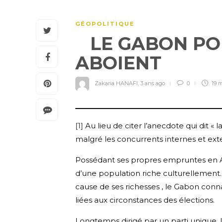
GÉOPOLITIQUE
LE GABON POUS
ABOIENT
Zakaria HANAFI
,
3 ans ago
0
19 
[1]
Au lieu de citer l’anecdote qui dit « 
malgré les concurrents internes et ext
Possédant ses propres empruntes en Afr
d’une population riche culturellement.
cause de ses richesses , le Gabon conn
liées aux circonstances des élections.
Longtemps dirigé par un parti unique, l