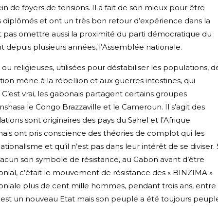
in de foyers de tensions. Il a fait de son mieux pour être
s diplômés et ont un très bon retour d’expérience dans la
aut pas omettre aussi la proximité du parti démocratique du
nt depuis plusieurs années, l’Assemblée nationale.
ou religieuses, utilisées pour déstabiliser les populations, d
on mène à la rébellion et aux guerres intestines, qui
C’est vrai, les gabonais partagent certains groupes
shasa le Congo Brazzaville et le Cameroun. Il s’agit des
ions sont originaires des pays du Sahel et l’Afrique
onais ont pris conscience des théories de complot qui les
tionalisme et qu’il n’est pas dans leur intérêt de se diviser. 
hacun son symbole de résistance, au Gabon avant d’être
onial, c’était le mouvement de résistance des « BINZIMA »
loniale plus de cent mille hommes, pendant trois ans, entre
 est un nouveau Etat mais son peuple a été toujours peupl