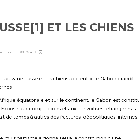
SE[1] ET LES CHIENS
min
read
924
la caravane passe et les chiens aboient. » Le Gabon grandit
ernes.
ique équatoriale et sur le continent, le Gabon est constit
 Exposé aux compétitions et aux convoitises étrangères , à
ait de temps à autres des fractures géopolitiques internes
e multipartisme a donné lieu à la constitution d’une