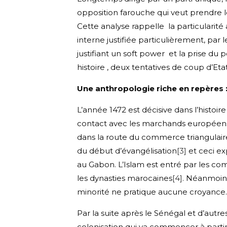
opposition farouche qui veut prendre le
Cette analyse rappelle la particularité
interne justifiée particulièrement, par 
justifiant un soft power et la prise du 
histoire , deux tentatives de coup d’Et
Une anthropologie riche en repères
L’année 1472 est décisive dans l’histoire
contact avec les marchands européens. C
dans la route du commerce triangulair
du début d’évangélisation
[3]
et ceci ex
au Gabon. L’Islam est entré par les com
les dynasties marocaines
[4]
. Néanmoins
minorité ne pratique aucune croyance. 
Par la suite après le Sénégal et d’autre
colonisation qui va commencer à partir 