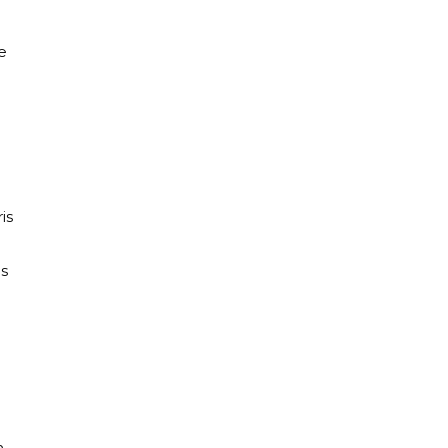
e
is
ns
n