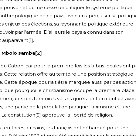
 pouvoir et qui ne cesse de critiquer le système politique.
 anthropologique de ce pays, avec un aperçu sur sa politiqu
les enjeux des élections, sa rayonnante politique extérieure
pouvoir par l’armée. D’ailleurs le pays a connu dans son
at auparavant
[1]
.
 : Mbolo samba
[2]
 du Gabon, car pour la première fois les tribus locales ont pr
ette relation offre au territoire une position stratégique
e. Cette époque pourrait être marquée aussi par des actio
plique pourquoi le christianisme occupe la première place
merçants des territoires voisins qui étaient en contact avec
, une partie de la population pratique l’animisme et une
La constitution
[5]
approuve la liberté de religion.
s territoires africains, les Français ont débarqué pour une
du 9 février 1839 et qui a été concrétisée par la nominatio