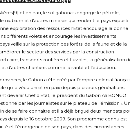
com/upload/9c/43/49/ga-01.jpg
tières
[9]
et en eau, le sol gabonais engorge le pétrole,
fer, le niobium et d’autres minerais qui rendent le pays exposé
nne exploitation des ressources l’Etat encourage la bonne
 différents volets et encourage les investissements
ys veille sur la protection des forêts, de la faune et de la
méliorer le secteur des services par la construction
tuaire, transports routières et fluviales, la généralisation d
ité et d’autres chantiers comme la santé et l’éducation.
rovinces, le Gabon a été créé par l’empire colonial françai
 qui a vécu uni et en paix depuis plusieurs générations.
ent devenir Chef d’Etat, le président du Gabon Ali BONGO
ionné par les journalistes sur le plateau de l’émission « U
soin de se faire connaitre et il a déjà brigué deux mandats po
du pays depuis le 16 octobre 2009. Son programme connu est
écurité et l’émergence de son pays, dans des circonstances