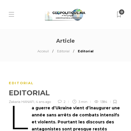
0
Article
Acceuil
Editorial
Editorial
EDITORIAL
EDITORIAL
L
Zakaria HANAFI
,
4 ans ago
2
3 min
1384
a guerre d’Ukraine vient d’inaugurer une
année sans arrêts de combats intensifs
et violents. Pourtant les discours des
antagonistes sont presque restés