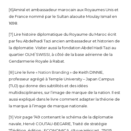
[6]
Amiral et ambassadeur marocain aux Royaumes Unis et
de France nommé par le Sultan alaouite Moulay Ismail en
1698.
[7]
Lire histoire diplomatique du Royaume du Maroc écrit
par feu Abdelhadi Tazi ancien ambassadeur et historien de
la diplomatie. Visiter aussi la fondation Abdel Hadi Tazi au
quartier OLM/ SWISSI, à côté de la base aérienne de la
Gendarmerie Royale à Rabat.
[8]
Lire le livre
« Nation Branding »
de Keith DINNIE,
professeur agrégé à Temple University – Japan Campus
(TUJ) qui donne des subtilités et des idées
multidisciplinaires, sur l’image de marque de la nation. Il est
aussi expliqué dans le livre comment adapter la théorie de
la marque à l’image de marque nationale.
[9]
Voir page 749 contenant le schéma de la diplomatie
navale, Hervé COUTAU-BEGARIE, Traité de stratégie
7°édition, édition : ECONOMICA, 49 rue Héricart , 75015