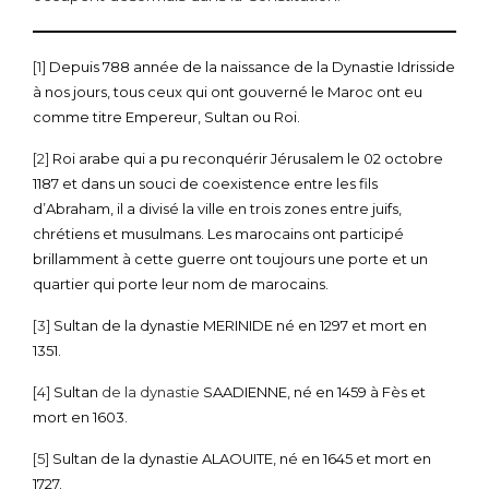
[1]
Depuis 788 année de la naissance de la Dynastie Idrisside
à nos jours, tous ceux qui ont gouverné le Maroc ont eu
comme titre Empereur, Sultan ou Roi.
[2]
Roi arabe qui a pu reconquérir Jérusalem le 02 octobre
1187 et dans un souci de coexistence entre les fils
d’Abraham, il a divisé la ville en trois zones entre juifs,
chrétiens et musulmans. Les marocains ont participé
brillamment à cette guerre ont toujours une porte et un
quartier qui porte leur nom de marocains.
[3]
Sultan de la dynastie MERINIDE né en 1297 et mort en
1351.
[4]
Sultan
de la dynastie
SAADIENNE, né en 1459 à Fès et
mort en 1603.
[5]
Sultan de la dynastie ALAOUITE, né en 1645 et mort en
1727.