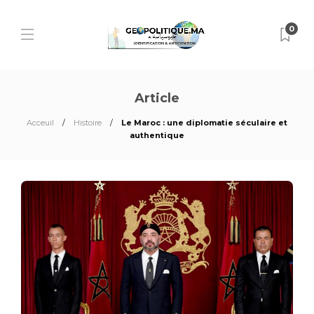
0
Article
Acceuil
Histoire
Le Maroc : une diplomatie séculaire et
authentique