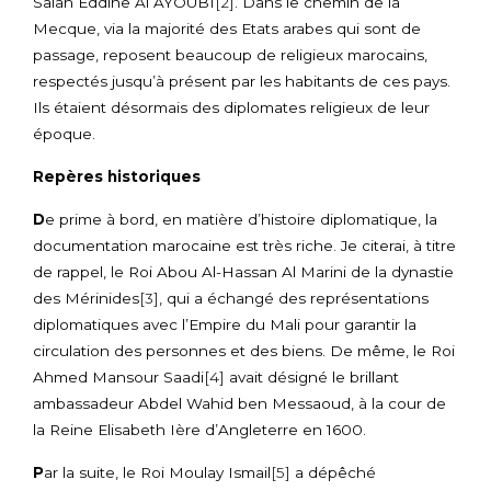
Salah Eddine Al AYOUBI
[2]
. Dans le chemin de la
Mecque, via la majorité des Etats arabes qui sont de
passage, reposent beaucoup de religieux marocains,
respectés jusqu’à présent par les habitants de ces pays.
Ils étaient désormais des diplomates religieux de leur
époque.
Repères historiques
D
e prime à bord, en matière d’histoire diplomatique, la
documentation marocaine est très riche. Je citerai, à titre
de rappel, le Roi Abou Al-Hassan Al Marini de la dynastie
des Mérinides
[3]
, qui a échangé des représentations
diplomatiques avec l’Empire du Mali pour garantir la
circulation des personnes et des biens. De même, le Roi
Ahmed Mansour Saadi
[4]
avait désigné le brillant
ambassadeur Abdel Wahid ben Messaoud, à la cour de
la Reine Elisabeth Ière d’Angleterre en 1600.
P
ar la suite, le Roi Moulay Ismail
[5]
a dépêché