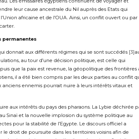
eau. Les émissaires égyptiens continuent de voyager et
endre leur cause ancestrale du Nil auprès des Etats qui
l’Union africaine et de l’OUA. Ainsi, un conflit ouvert ou par
carter.
ues permanentes
qui donnait aux différents régimes qui se sont succédés
[3]
a
lations, au tour d’une décision politique, est celle qui
puis que la paix est revenue, la géopolitique des frontières 
iens, il a été bien compris par les deux parties au conflit 
ux anciens ennemis pourrait nuire à leurs intérêts vitaux et
 nuire aux intérêts du pays des pharaons. La Lybie déchirée p
e au Sinaï et la nouvelle implosion du système politique au
s pour la stabilité de l’Egypte. Le discours officiel a
le droit de poursuite dans les territoires voisins afin de