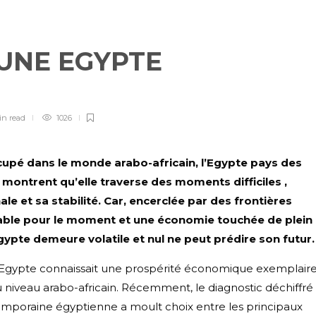
’UNE EGYPTE
in
read
1026
ccupé dans le monde arabo-africain, l’Egypte pays des
 montrent qu’elle traverse des moments difficiles ,
e et sa stabilité. Car, encerclée par des frontières
lable pour le moment et une économie touchée de plein
n Egypte demeure volatile et nul ne peut prédire son futur
l’Egypte connaissait une prospérité économique exemplair
u niveau arabo-africain. Récemment, le diagnostic déchiffré
mporaine égyptienne a moult choix entre les principaux