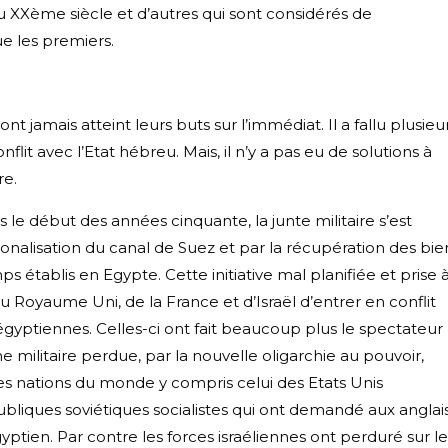
au XXème siècle et d’autres qui sont considérés de
ue les premiers.
nt jamais atteint leurs buts sur l’immédiat. Il a fallu plusieu
lit avec l’Etat hébreu. Mais, il n’y a pas eu de solutions à
re.
 le début des années cinquante, la junte militaire s’est
tionalisation du canal de Suez et par la récupération des bie
 établis en Egypte. Cette initiative mal planifiée et prise 
u Royaume Uni, de la France et d’Israël d’entrer en conflit
 égyptiennes. Celles-ci ont fait beaucoup plus le spectateur
militaire perdue, par la nouvelle oligarchie au pouvoir,
des nations du monde y compris celui des Etats Unis
ubliques soviétiques socialistes qui ont demandé aux anglai
égyptien. Par contre les forces israéliennes ont perduré sur le