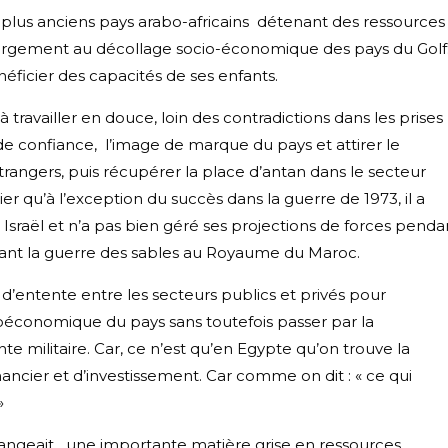
 plus anciens pays arabo-africains détenant des ressources
 largement au décollage socio-économique des pays du Golf
néficier des capacités de ses enfants.
travailler en douce, loin des contradictions dans les prises
t de confiance, l’image de marque du pays et attirer le
angers, puis récupérer la place d’antan dans le secteur
ier qu’à l’exception du succès dans la guerre de 1973, il a
 Israël et n’a pas bien géré ses projections de forces penda
ant la guerre des sables au Royaume du Maroc.
n d’entente entre les secteurs publics et privés pour
conomique du pays sans toutefois passer par la
te militaire. Car, ce n’est qu’en Egypte qu’on trouve la
inancier et d’investissement. Car comme on dit : « ce qui
»
rangeait une importante matière grise en ressources