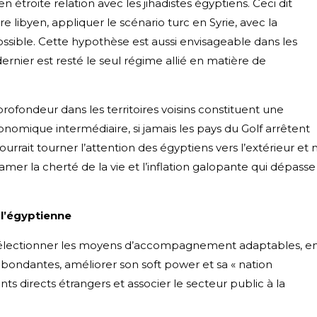
n étroite relation avec les jihadistes égyptiens. Ceci dit
e libyen, appliquer le scénario turc en Syrie, avec la
ossible. Cette hypothèse est aussi envisageable dans les
ernier est resté le seul régime allié en matière de
profondeur dans les territoires voisins constituent une
onomique intermédiaire, si jamais les pays du Golf arrêtent
ourrait tourner l’attention des égyptiens vers l’extérieur et 
mer la cherté de la vie et l’inflation galopante qui dépasse
l’égyptienne
sélectionner les moyens d’accompagnement adaptables, e
bondantes, améliorer son soft power et sa « nation
nts directs étrangers et associer le secteur public à la