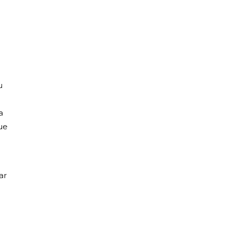
u
a
que
ar