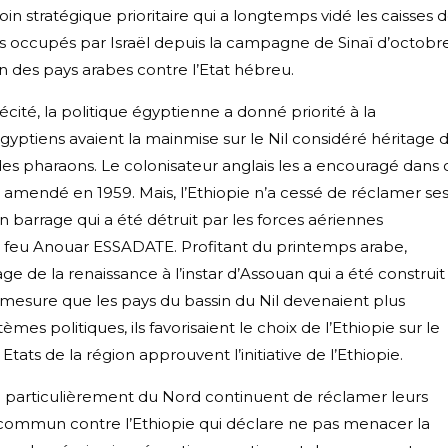
n stratégique prioritaire qui a longtemps vidé les caisses 
itoires occupés par Israël depuis la campagne de Sinaï d’octobr
des pays arabes contre l’Etat hébreu.
écité, la politique égyptienne a donné priorité à la
gyptiens avaient la mainmise sur le Nil considéré héritage 
 des pharaons. Le colonisateur anglais les a encouragé dans 
et amendé en 1959. Mais, l’Ethiopie n’a cessé de réclamer se
e un barrage qui a été détruit par les forces aériennes
 feu Anouar ESSADATE. Profitant du printemps arabe,
age de la renaissance à l’instar d’Assouan qui a été construit
esure que les pays du bassin du Nil devenaient plus
es politiques, ils favorisaient le choix de l’Ethiopie sur le
 Etats de la région approuvent l’initiative de l’Ethiopie.
an particulièrement du Nord continuent de réclamer leurs
nt commun contre l’Ethiopie qui déclare ne pas menacer la