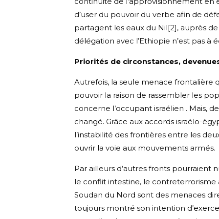
continuité de l’approvisionnement en 
d’user du pouvoir du verbe afin de déf
partagent les eaux du Nil
[2]
, auprès de 
délégation avec l’Ethiopie n’est pas à é
Priorités de circonstances, deven
Autrefois, la seule menace frontalière 
pouvoir la raison de rassembler les popu
concerne l’occupant israélien . Mais, de
changé. Grâce aux accords israélo-égypt
l’instabilité des frontières entre les de
ouvrir la voie aux mouvements armés.
Par ailleurs d’autres fronts pourraient
le conflit intestine, le contreterrorism
Soudan du Nord sont des menaces directe
toujours montré son intention d’exercer 