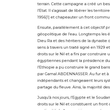
terrain. Cette campagne a créé un besoi
l’Etat. Il s’agissait de libérer les terr
1956
[1]
et chapeauter un front commun 
Ensuite, parallèlement à cet objectif pr
géopolitique de l’eau. Longtemps les é
Dieu Ra et des héritiers de la dynastie
sens à travers un traité signé en 1929 
droits sur le Nil et a fini par construir
égyptiennes pendant la présidence du
l’Ethiopie a pu construire le grand barr
par Gamal ABDENNASSER. Au fur et à m
indépendants et changeaient leurs systèm
partage du fleuve. Ainsi, la majorité des
Jusqu’à nos jours, l’Egypte et le Soud
droits sur le Nil et constituent un fro