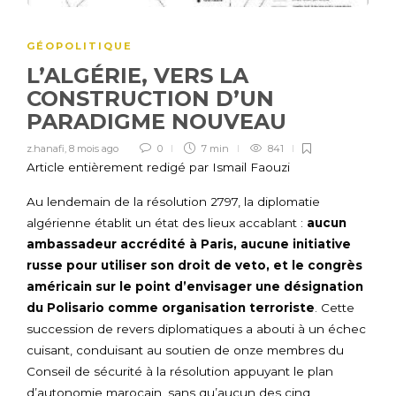
GÉOPOLITIQUE
L’ALGÉRIE, VERS LA
CONSTRUCTION D’UN
PARADIGME NOUVEAU
z.hanafi
,
8 mois ago
0
7 min
841
Article entièrement redigé par Ismail Faouzi
Au lendemain de la résolution 2797, la diplomatie
algérienne établit un état des lieux accablant :
aucun
ambassadeur accrédité à Paris, aucune initiative
russe pour utiliser son droit de veto, et le congrès
américain sur le point d’envisager une désignation
du Polisario comme organisation terroriste
. Cette
succession de revers diplomatiques a abouti à un échec
cuisant, conduisant au soutien de onze membres du
Conseil de sécurité à la résolution appuyant le plan
d’autonomie marocain, sans qu’aucun des cinq