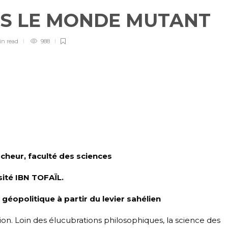
NS LE MONDE MUTANT
in
read
988
heur, faculté des sciences
ité IBN TOFAÏL
.
géopolitique à partir du levier sahélien
. Loin des élucubrations philosophiques, la science des