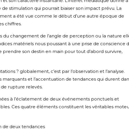
n et son caractère instantané. L’intérêt médiatique donné à
stimulation qui pourrait biaiser son impact prévu. La
ment a été vue comme le début d’une autre époque de
 chiffres.
iais du changement de l’angle de perception ou la nature ell
ices matériels nous poussant à une prise de conscience 
e prendre son destin en main pour tout d’abord survivre,
ons ? globalement, c’est par l’observation et l’analyse.
 marquants et l’accentuation de tendances qui durent dan
 de rupture relevés.
 années à l’éclatement de deux événements ponctuels et
bles. Ces quatre éléments constituent les véritables moteu
ion de deux tendances