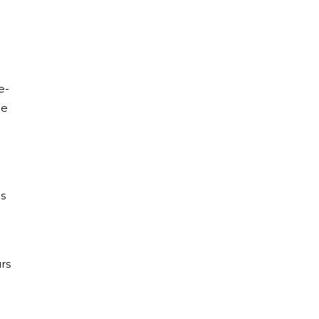
e-
de
s
rs