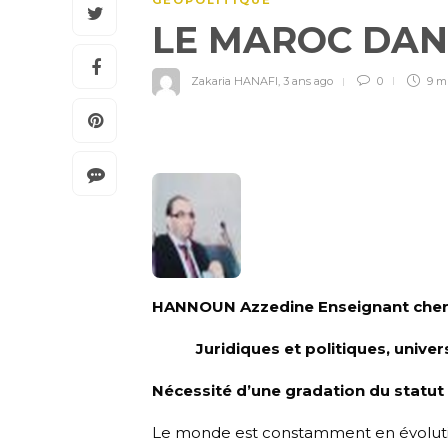
GÉOPOLITIQUE
LE MAROC DA
Zakaria HANAFI
,
3 ans ago
0
9 m
HANNOUN Azzedine Enseignant cherc
Juridiques et politiques, univers
Nécessité d’une gradation du statut 
Le monde est constamment en évolution