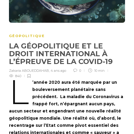
GÉOPOLITIQUE
LA GÉOPOLITIQUE ET LE
DROIT INTERNATIONAL À
L’ÉPREUVE DE LA COVID-19
Zakaria ABOUEDDAHAB
,
4 ans ago
0
10 min
L
840
’année 2020 aura été marquée par un
bouleversement planétaire sans
précédent. La maladie du Coronavirus a
frappé fort, n’épargnant aucun pays,
aucun secteur et engendrant une nouvelle réalité
géopolitique mondiale. Une réalité où, d’abord, le
recentrage sur l’Etat comme pivot essentiel des
relations internationales et comme « sauveur » a