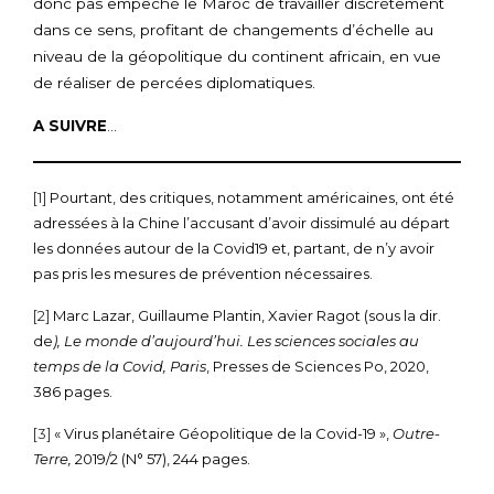
donc pas empêché le Maroc de travailler discrètement
dans ce sens, profitant de changements d’échelle au
niveau de la géopolitique du continent africain, en vue
de réaliser de percées diplomatiques.
A SUIVRE
…
[1]
Pourtant, des critiques, notamment américaines, ont été
adressées à la Chine l’accusant d’avoir dissimulé au départ
les données autour de la Covid19 et, partant, de n’y avoir
pas pris les mesures de prévention nécessaires.
[2]
Marc Lazar, Guillaume Plantin, Xavier Ragot (sous la dir.
de
), Le monde d’aujourd’hui. Les sciences sociales au
temps de la Covid, Paris
, Presses de Sciences Po, 2020,
386 pages.
[3]
« Virus planétaire Géopolitique de la Covid-19 »,
Outre-
Terre,
2019/2 (N° 57), 244 pages.