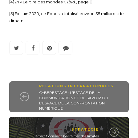
[4]
In
« Le pire des mondes »,
ibid
., page 8.
[5]
Fin juin 2020, ce Fonds a totalisé environ 35 milliards de
dirhams.
RELATIONS INTERNATIONALES
CYBERESPACE : L'ESPACE DE LA
COMMUNICATION ET DU SAVOIR OU
L'ESPACE DE LA CONFRONTATION
NUMÉRIQUE
STRATEGIE
Départ florissant barré par des limites