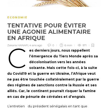
ECONOMIE
TENTATIVE POUR ÉVITER
UNE AGONIE ALIMENTAIRE
EN AFRIQUE
C
Zakaria HANAFI
,
4 ans ago
0
6 min
971
es derniers jours, nous rappellent
l’émergence du Tiers Monde après sa
décolonisation vers les années
soixante. Mais cette fois-ci, à la suite
du Covid19 et la guerre en Ukraine, l’Afrique veut
ne pas être touchée collatéralement par la guerre
des régimes de sanctions contre la Russie et ses
alliés. Car, le continent pourrait risquer la famine
en cas de pénurie de céréales et d’engrais
.
L’entretien du président sénégalais en tant que