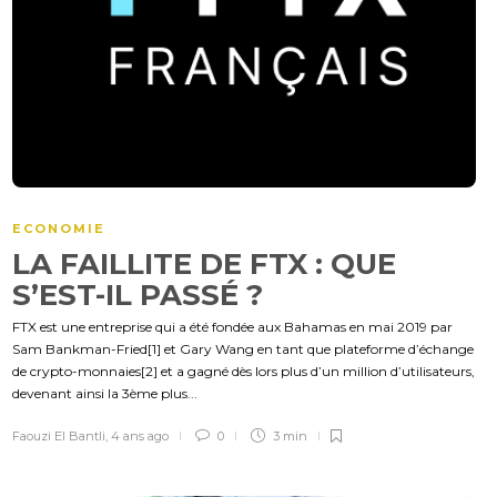
ECONOMIE
LA FAILLITE DE FTX : QUE
S’EST-IL PASSÉ ?
FTX est une entreprise qui a été fondée aux Bahamas en mai 2019 par
Sam Bankman-Fried[1] et Gary Wang en tant que plateforme d’échange
de crypto-monnaies[2] et a gagné dès lors plus d’un million d’utilisateurs,
devenant ainsi la 3ème plus...
Faouzi El Bantli
,
4 ans ago
0
3 min