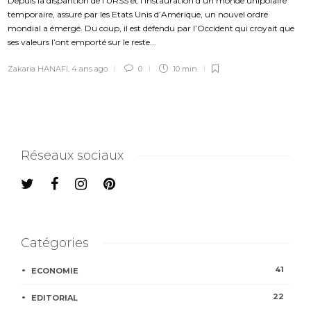
Depuis la disparition de l’URSS et l’instauration d’un monde unipolaire
temporaire, assuré par les Etats Unis d’Amérique, un nouvel ordre
mondial a émergé. Du coup, il est défendu par l’Occident qui croyait que
ses valeurs l’ont emporté sur le reste...
Zakaria HANAFI
,
4 ans ago
0
10 min
Réseaux sociaux
Catégories
41
ECONOMIE
22
EDITORIAL