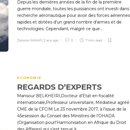
Depuis les dernières années de la fin de la première
guerre mondiale, toutes les puissances ont investi dans 
recherche aéronautique pour avoir des forces aériennes
rapides et dotées d’un grand nombre d’armes et de
technologies. Cependant, malgré ce que...
Zakaria HANAFI
,
2 ans ago
0
7 min
read
ECONOMIE
REGARDS D’EXPERTS
Mansour BELKHEIRI,Docteur d’Etat en fiscalité
internationale,Professeur universitaire, Médiateur agréé
CME de la CFCIM Le 23 novembre 2017, à l’issue de la
45esession du Conseil des Ministres de l’OHADA
(Organisation pourl’Harmonisation en Afrique du Droit
des Affaires) qui s’est tenue à...