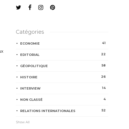
Catégories
41
ECONOMIE
ux
22
EDITORIAL
58
GÉOPOLITIQUE
26
HISTOIRE
14
INTERVIEW
4
NON CLASSÉ
52
RELATIONS INTERNATIONALES
Show All