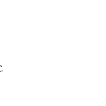
s,
on