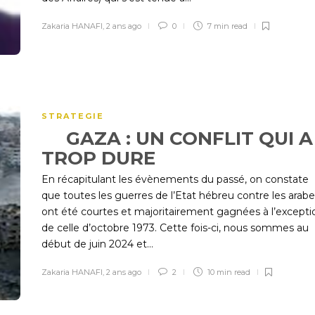
Zakaria HANAFI
,
2 ans ago
0
7 min
read
STRATEGIE
GAZA : UN CONFLIT QUI A
TROP DURE
En récapitulant les évènements du passé, on constate
que toutes les guerres de l’Etat hébreu contre les arabe
ont été courtes et majoritairement gagnées à l’excepti
de celle d’octobre 1973. Cette fois-ci, nous sommes au
début de juin 2024 et...
Zakaria HANAFI
,
2 ans ago
2
10 min
read