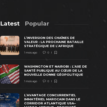
Latest
Popular
L’INVERSION DES CHAÎNES DE
VALEUR : LA PROCHAINE BATAILLE
STRATÉGIQUE DE L’AFRIQUE
L’AVANTAG
1 mois ago
0
IMMATÉRIE
CORRIDOR
ASHINGTON ET NAIROBI : L’AXE DE
AFRIQUE : 
WASHINGTON ET NAIROBI : L’AXE DE
SANTÉ PUBLIQUE AU CŒUR DE LA
COÛTS DE
SANTÉ PUBLIQUE AU CŒUR DE LA
NOUVELLE DONNE GÉOPOLITIQUE
POWER LO
NOUVELLE DONNE GÉOPOLITIQUE
 mois ago
0
145
2 mois ago
1 mois ago
0
L’AVANTAGE CONCURRENTIEL
IMMATÉRIEL MAROCAIN DANS LE
CORRIDOR ATLANTIQUE USA–