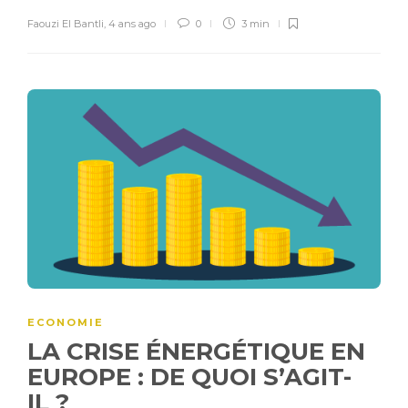
Faouzi El Bantli
,
4 ans ago
0
3 min
ECONOMIE
LA CRISE ÉNERGÉTIQUE EN
EUROPE : DE QUOI S’AGIT-
IL ?