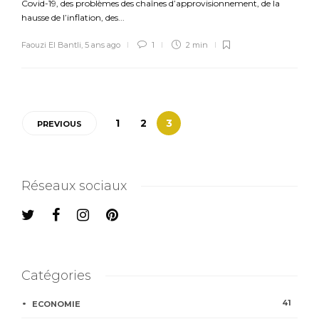
Covid-19, des problèmes des chaînes d’approvisionnement, de la
hausse de l’inflation, des...
Faouzi El Bantli
,
5 ans ago
1
2 min
1
2
3
PREVIOUS
Réseaux sociaux
Catégories
41
ECONOMIE